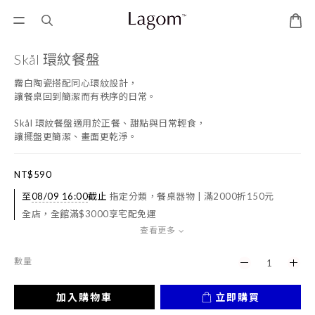
Skål 環紋餐盤
霧白陶瓷搭配同心環紋設計，
讓餐桌回到簡潔而有秩序的日常。
Skål 環紋餐盤適用於正餐、甜點與日常輕食，
讓擺盤更簡潔、畫面更乾淨。
NT$590
至
08/09 16:00
截止
指定分類，餐桌器物 | 滿2000折150元
全店，全館滿$3000享宅配免運
查看更多
數量
加入購物車
立即購買