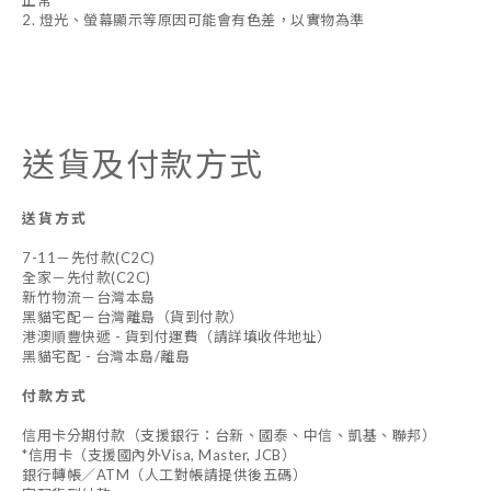
正常
2. 燈光、螢幕顯示等原因可能會有色差，以實物為準
送貨及付款方式
送貨方式
7-11－先付款(C2C)
全家－先付款(C2C)
新竹物流－台灣本島
黑貓宅配－台灣離島（貨到付款）
港澳順豐快遞 - 貨到付運費（請詳填收件地址）
黑貓宅配 - 台灣本島/離島
付款方式
信用卡分期付款（支援銀行：台新、國泰、中信、凱基、聯邦）
*信用卡（支援國內外Visa, Master, JCB）
銀行轉帳／ATM（人工對帳請提供後五碼）