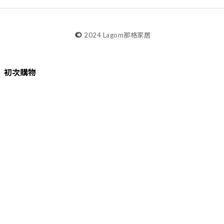
©
2024 Lagom那格家居
初次購物
品牌故事
購物須知
退換貨／售後服務
會員專屬
Lagom選物
熱銷推薦
最新選物
現貨精選
精選品牌