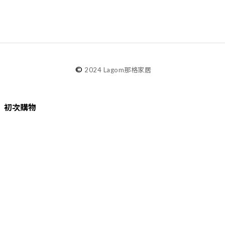
©
2024 Lagom那格家居
初次購物
品牌故事
購物須知
退換貨／售後服務
會員專屬
Lagom選物
熱銷推薦
最新選物
現貨精選