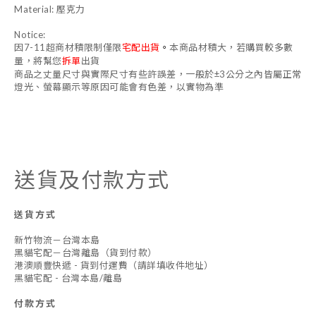
Material: 壓克力
Notice:
因7-11超商材積限制僅限
宅配出貨
。
本商品材積大，若購買較多數
量，將幫您
拆單
出貨
商品之丈量尺寸與實際尺寸有些許誤差，一般於±3公分之內皆屬正常
燈光、螢幕顯示等原因可能會有色差，以實物為準
送貨及付款方式
送貨方式
新竹物流－台灣本島
黑貓宅配－台灣離島（貨到付款）
港澳順豐快遞 - 貨到付運費（請詳填收件地址）
黑貓宅配 - 台灣本島/離島
付款方式