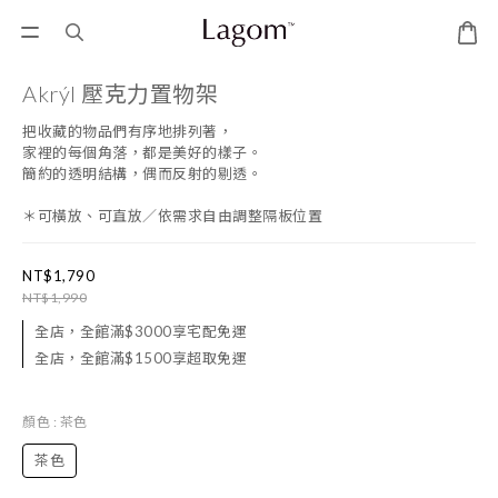
Akrýl 壓克力置物架
把收藏的物品們有序地排列著，
家裡的每個角落，都是美好的樣子。
簡約的透明結構，偶而反射的剔透。
＊可橫放、可直放／依需求自由調整隔板位置
NT$1,790
NT$1,990
全店，全館滿$3000享宅配免運
全店，全館滿$1500享超取免運
顏色
: 茶色
茶色