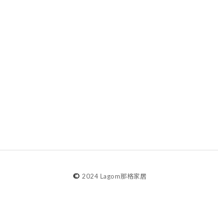
©
2024 Lagom那格家居
agom選物
選物分類