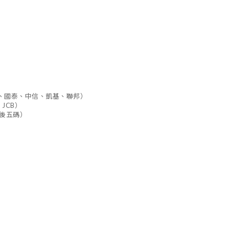
、國泰、中信、凱基、聯邦）
 JCB）
後五碼）