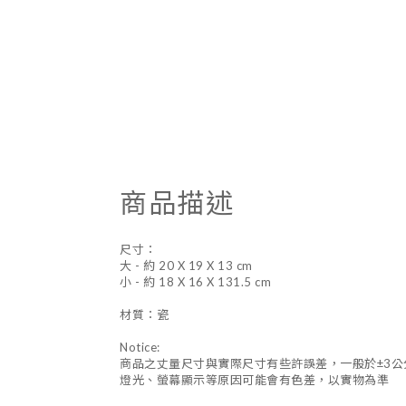
商品描述
尺寸：
大 - 約 20 X 19 X 13 cm
小 - 約 18 X 16 X 131.5 cm
材質：瓷
Notice:
商品之丈量尺寸與實際尺寸有些許誤差，一般於±3公
燈光、螢幕顯示等原因可能會有色差，以實物為準