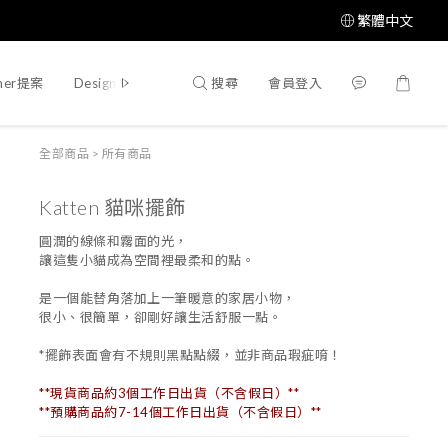
繁體中文
搜尋
會員登入
mer提案
Designer提案
全部商品
>
所有商品
Katten 貓咪擺飾
圓潤的線條和霧面的光，
讓這隻小貓成為空間裡最柔和的點。
是一個能替角落加上一筆暖意的家居小物，
很小、很簡單，卻剛好讓生活舒服一點。
*擺飾表面會有不規則黑點點綴，並非商品瑕疵唷！
**現貨商品約3個工作日出貨（不含假日）**
**預購商品約7-14個工作日出貨（不含假日）**