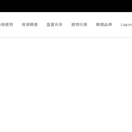
最新選物
現貨精選
盛夏光年
選物分類
精選品牌
Lago