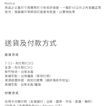
Notice:
商品之丈量尺寸與實際尺寸有些許誤差，一般於±3公分之內皆屬正常
燈光、螢幕顯示等原因可能會有色差，以實物為準
送貨及付款方式
送貨方式
7-11－先付款(C2C)
全家－先付款(C2C)
新竹物流－台灣本島
黑貓宅配－台灣離島（貨到付款）
港澳順豐快遞 - 貨到付運費（請詳填收件地址）
黑貓宅配 - 台灣本島/離島
付款方式
信用卡分期付款（支援銀行：台新、國泰、中信、凱基、聯邦）
*信用卡（支援國內外Visa, Master, JCB）