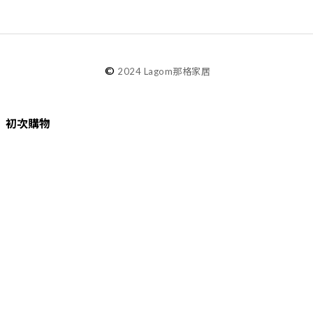
©
2024 Lagom那格家居
初次購物
品牌故事
購物須知
退換貨／售後服務
會員專屬
Lagom選物
熱銷推薦
最新選物
現貨精選
精選品牌