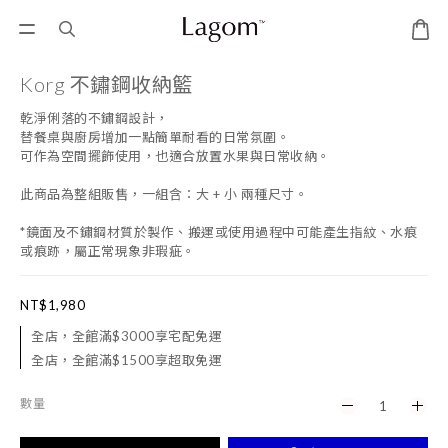
Korg 不鏽鋼收納籃
乾淨俐落的不鏽鋼設計，
替餐桌與廚房增加一點簡單耐看的日常氛圍。
可作為空間擺飾使用，也適合放置水果與日常收納。
此商品為整組販售，一組含：大 + 小 兩種尺寸。
*鏡面及不鏽鋼材質於製作、搬運或使用過程中可能產生指紋、水痕
或痕跡，屬正常現象非瑕疵。
NT$1,980
全店，全館滿$3000享宅配免運
全店，全館滿$1500享超取免運
數量