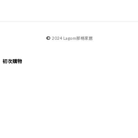
©
2024 Lagom那格家居
初次購物
品牌故事
購物須知
退換貨／售後服務
會員專屬
Lagom選物
熱銷推薦
最新選物
現貨精選