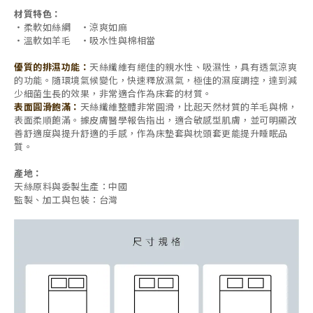
材質特色：
・柔軟如絲綢
・
涼爽如麻
・
溫軟如羊毛
・
吸水性與棉相當
優質的排濕功能：
天絲纖維有絕佳的親水性、吸濕性，具有透氣涼爽
的功能。隨環境氣候變化，快速釋放濕氣，極佳的濕度調控，達到減
少細菌生長的效果，非常適合作為床套的材質。
表面圓滑飽滿：
天絲纖維整體非常圓滑，比起天然材質的羊毛與棉，
表面柔順飽滿。據皮膚醫學報告指出，適合敏感型肌膚，並可明顯改
善舒適度與提升舒適的手感，作為床墊套與枕頭套更能提升睡眠品
質。
產地：
天絲原料與委製生產：中國
監製、加工與包裝：台灣