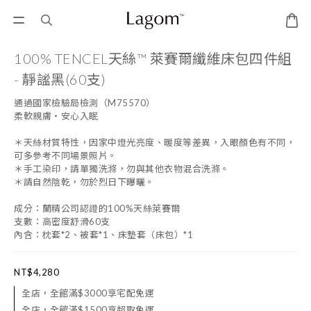
100% TENCEL天絲™ 萊賽爾纖維床包四件組
- 靜謐黑(60支)
通過國家檢驗局檢測（M75570） 
柔軟親膚・安心入眠
＊天絲材質特性，因家中燈光亮度、暖度等差異，入眼顏色有不同，
可多參考不同場景照片。
＊手工染印，請單獨洗滌，勿與其他衣物混合洗滌。
＊請自然陰乾，勿於烈日下曝曬。
成分：蘭精公司認證的100%天絲萊賽爾
支數：高密度舒滑60支
內含：枕套*2、被套*1、床墊套（床包）*1
NT$4,280
全店，全館滿$3000享宅配免運
全店，全館滿$1500享超取免運