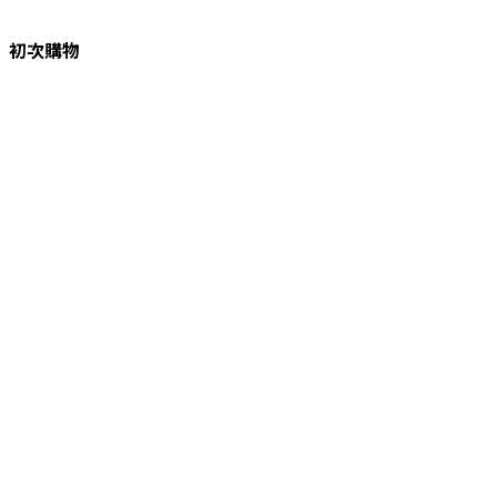
初次購物
品牌故事
購物須知
退換貨／售後服務
會員專屬
Lagom選物
熱銷推薦
最新選物
現貨精選
精選品牌
選物分類
餐桌器物
居家織品
空間擺飾