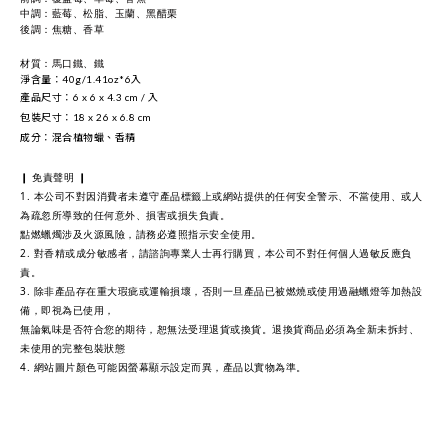
中調：
藍莓、松脂、
玉蘭、黑醋栗
後調：
焦糖、香草
材質：馬口鐵、鐵
淨含量：40g/1.41oz*6入
產品尺寸：6 x 6 x 4.3 cm / 入
包裝尺寸：18 x 26 x 6.8 cm
成分：混合植物蠟、香精
❙ 免責聲明 ❙
1. 本公司不對因消費者未遵守產品標籤上或網站提供的任何安全警示、不當使用、或人
為疏忽所導致的任何意外、損害或損失負責。
點燃蠟燭涉及火源風險，請務必遵照指示安全使用。
2. 對香精或成分敏感者，請諮詢專業人士再行購買，本公司不對任何個人過敏反應負
責。
3. 除非產品存在重大瑕疵或運輸損壞，否則一旦產品已被燃燒或使用過融蠟燈等加熱設
備，即視為已使用，
無論氣味是否符合您的期待，恕無法受理退貨或換貨。退換貨商品必須為全新未拆封、
未使用的完整包裝狀態
4. 網站圖片顏色可能因螢幕顯示設定而異，產品以實物為準。