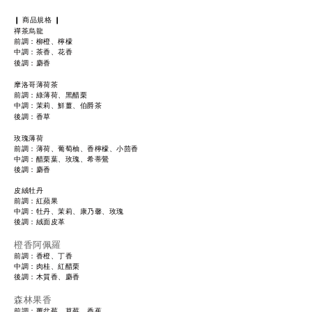
❙
商品規格
❙
禪茶烏龍
前調：柳橙、檸檬
中調：茶香、花香
後調：麝香
摩洛哥薄荷茶
前調：
綠薄荷、黑醋栗
中調：
茉莉、鮮薑、伯爵茶
後調：
香草
玫瑰薄荷
前調：
薄荷、葡萄柚、
香檸檬、小茴香
中調：
醋栗葉、玫瑰、
希蒂鶯
後調：
麝香
皮絨牡丹
前調：
紅蘋果
中調：
牡丹、茉莉、
康乃馨、玫瑰
後調：
絨面皮革
橙香阿佩羅
前調：
香橙、丁香
中調：
肉桂、紅醋栗
後調：
木質香、麝香
森林果香
前調：
覆盆莓、草莓、香蕉