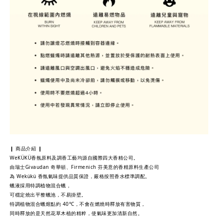
❙ 商品介紹 ❙
WeKÜKÜ香氛原料及調香工藝均源自國際四大香精公司。
由瑞士Givaudan 奇華頓、Firmenich 芬美意的香精原料生產公司
為 Wekükü 香氛氣味提供品質保證，嚴格按照香水標準調配。
蠟液採用特調植物混合蠟，
可穩定燒出平整蠟池，不易掛壁。
特調植物混合蠟熔點約 40°C，不會在燃燒時釋放有害物質，
同時釋放的是天然花草木植的精粹，使氣味更加清新自然。