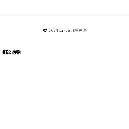
©
2024 Lagom那格家居
初次購物
品牌故事
購物須知
退換貨／售後服務
會員專屬
Lagom選物
熱銷推薦
最新選物
現貨精選
精選品牌