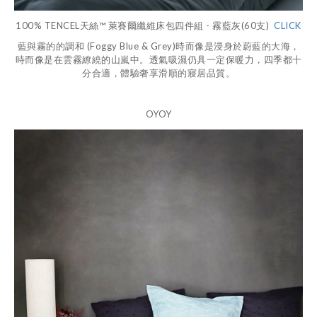
100% TENCEL
天絲
™
萊賽爾纖維床包四件組
-
霧藍灰
(60
支
)
CLICK
藍與霧的的調和
(Foggy Blue & Grey)
時而像是浸身於蔚藍的大海，
時而像是在雲霧繚繞的山嵐中。透氣吸濕仍具一定保暖力，四季都十
分合適，體驗奢享滑順的寢居品質。
OYOY