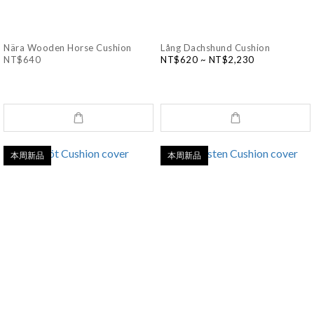
Nära Wooden Horse Cushion
Lång Dachshund Cushion
NT$640
NT$620 ~ NT$2,230
本周新品
本周新品