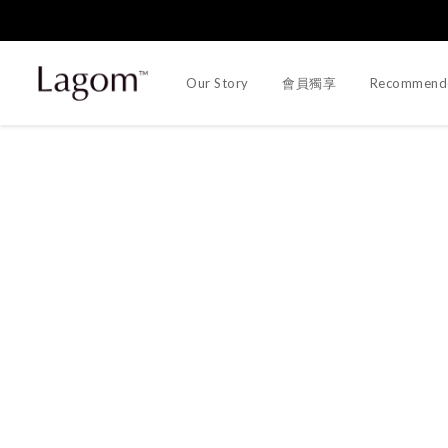
Our Story
會員獨享
Recommend