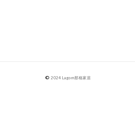
©
2024 Lagom那格家居
agom選物
選物分類
銷推薦
餐桌器物
新選物
居家織品
貨精選
空間擺飾
選品牌
收納整理
燈光生活