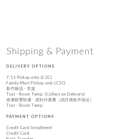
Shipping & Payment
DELIVERY OPTIONS
7-11 Pickup only (C2C)
Family Mart Pickup only (C2C)
新竹物流 - 常溫
Tcat - Room Temp. (Collect on Delivery)
港澳順豐快遞 - 貨到付運費（請詳填收件地址）
Tcat - Room Temp.
PAYMENT OPTIONS
Credit Card Installment
Credit Card
Bank Transfer