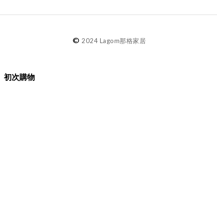
©
2024 Lagom那格家居
初次購物
品牌故事
購物須知
退換貨／售後服務
會員專屬
Lagom選物
熱銷推薦
最新選物
現貨精選
精選品牌