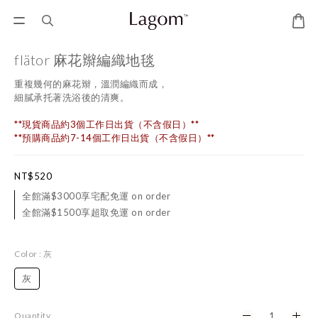
flätor 麻花辮編織地毯
重複幾何的麻花辮，溫潤編織而成，
細膩承托著洗浴後的清爽。
**現貨商品約3個工作日出貨（不含假日）**
**預購商品約7-14個工作日出貨（不含假日）**
NT$520
全館滿$3000享宅配免運 on order
全館滿$1500享超取免運 on order
Color
: 灰
灰
Quantity