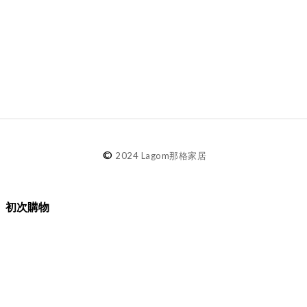
©
2024 Lagom那格家居
初次購物
品牌故事
購物須知
退換貨／售後服務
會員專屬