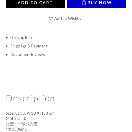
ADD TO CART
BUY NOW
Add to Wishlist
Description
Shipping & Payment
Customer Reviews
Description
Size: L10 X W10 X H38 cm
Material: 鋁
光源：一段式光源
*附USB線*1