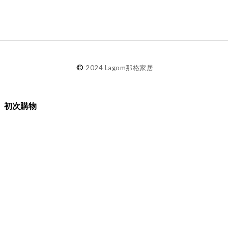
©
2024 Lagom那格家居
初次購物
品牌故事
購物須知
退換貨／售後服務
會員專屬
Lagom選物
熱銷推薦
最新選物
現貨精選