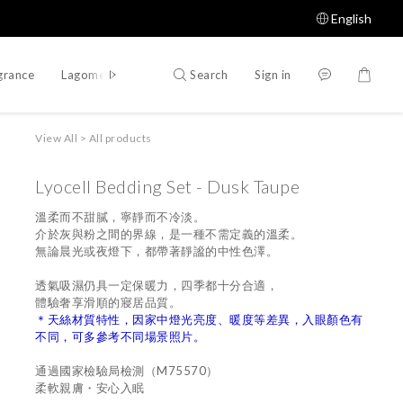
English
Search
Sign in
grance
Lagomer Proposal
Designer Proposal
View All
>
All products
Lyocell Bedding Set - Dusk Taupe
溫柔而不甜膩，寧靜而不冷淡。
介於灰與粉之間的界線，是一種不需定義的溫柔。
無論晨光或夜燈下，都帶著靜謐的中性色澤。
透氣吸濕仍具一定保暖力，四季都十分合適，
體驗奢享滑順的寢居品質。
＊天絲材質特性，因家中燈光亮度、暖度等差異，入眼顏色有
不同，可多參考不同場景照片。
通過國家檢驗局檢測（M75570） 
柔軟親膚・安心入眠