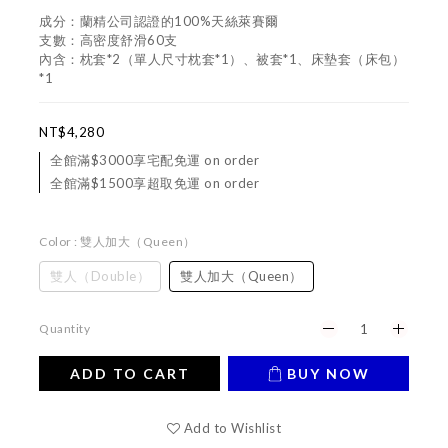
成分：蘭精公司認證的100%天絲萊賽爾
支數：高密度舒滑60支
內含：枕套*2（單人尺寸枕套*1）、被套*1、床墊套（床包）
*1
NT$4,280
全館滿$3000享宅配免運 on order
全館滿$1500享超取免運 on order
Color
: 雙人加大（Queen）
雙人（Double）
雙人加大（Queen）
Quantity
ADD TO CART
BUY NOW
Add to Wishlist