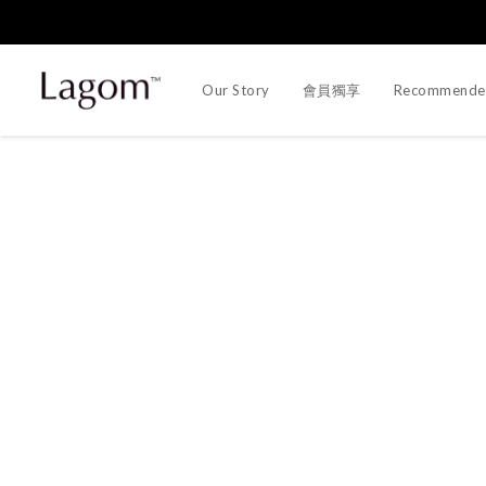
Our Story
會員獨享
Recommende