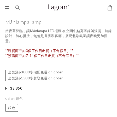
Månlampa lamp
當夜幕降臨，讓Månlampa LED檯燈 在空間中點亮寧靜與浪漫。無線
設計，隨心擺放，無倫是書房和客廳，展現北歐氛圍讓夜晚更加愜
意。
**現貨商品約3個工作日出貨（不含假日）**
**預購商品約7-14個工作日出貨（不含假日）**
全館滿$3000享宅配免運 on order
全館滿$1500享超取免運 on order
NT$2,850
Color
: 銀色
銀色