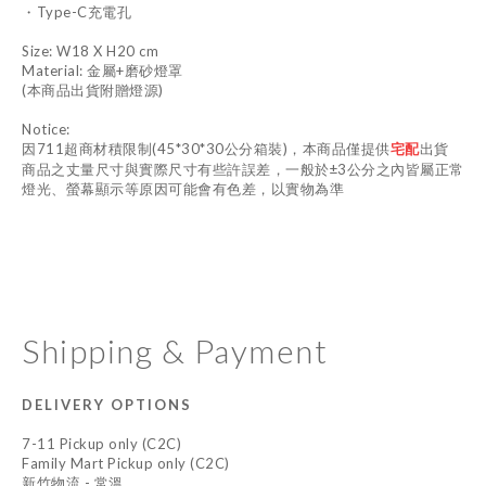
・Type-C充電孔
Size: W18 X H20 cm
Material: 金屬+磨砂燈罩
(本商品出貨附贈燈源)
Notice:
因711超商材積限制(45*30*30公分箱裝)，本商品僅提供
宅配
出貨
商品之丈量尺寸與實際尺寸有些許誤差，一般於±3公分之內皆屬正常
燈光、螢幕顯示等原因可能會有色差，以實物為準
Shipping & Payment
DELIVERY OPTIONS
7-11 Pickup only (C2C)
Family Mart Pickup only (C2C)
新竹物流 - 常溫