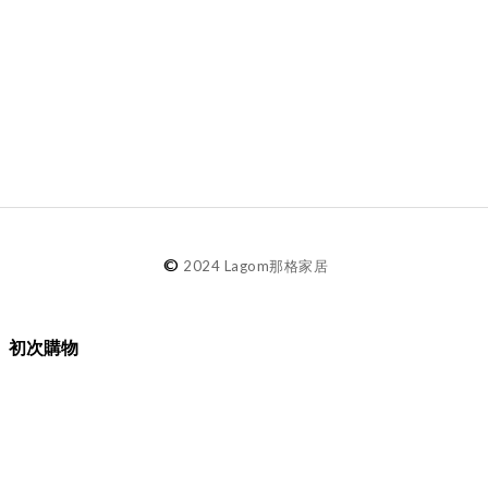
©
2024 Lagom那格家居
初次購物
品牌故事
購物須知
退換貨／售後服務
會員專屬