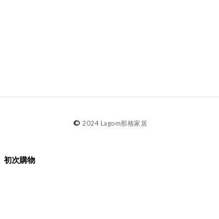
©
2024 Lagom那格家居
初次購物
品牌故事
購物須知
退換貨／售後服務
會員專屬