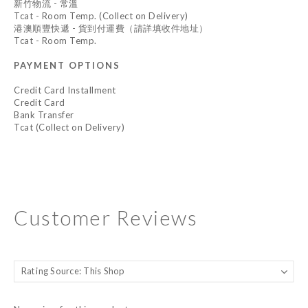
新竹物流 - 常溫
Tcat - Room Temp. (Collect on Delivery)
港澳順豐快遞 - 貨到付運費（請詳填收件地址）
Tcat - Room Temp.
PAYMENT OPTIONS
Credit Card Installment
Credit Card
Bank Transfer
Tcat (Collect on Delivery)
Customer Reviews