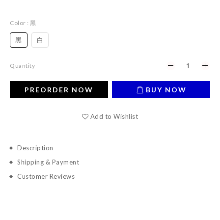
Color
: 黑
黑
白
Quantity
PREORDER NOW
BUY NOW
Add to Wishlist
Description
Shipping & Payment
Customer Reviews