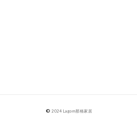
©
2024 Lagom那格家居
agom選物
選物分類