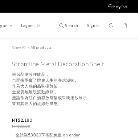
English
Search
Sign in
grance
Lagomer Proposal
Designer Proposal
View All
>
All products
Strømline Metal Decoration Shelf
學習品嚐各種飲品，
也間接學會了體會人生的各式滋味。
作為大人感的品味擺飾架，
金屬質地展現流動線條，
無論作為紅白酒存放層架或單獨擺放展示，
皆有其迷人的流線分量感。
NT$2,180
NT$2,580
全館滿$3000享宅配免運 on order