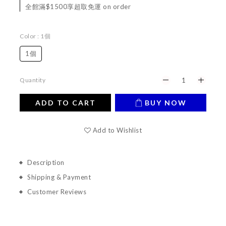
全館滿$1500享超取免運 on order
Color
: 1個
1個
Quantity
ADD TO CART
BUY NOW
Add to Wishlist
Description
Shipping & Payment
Customer Reviews