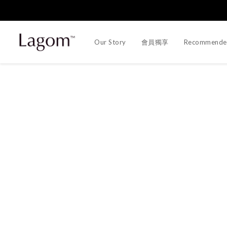
Our Story
會員獨享
Recommende