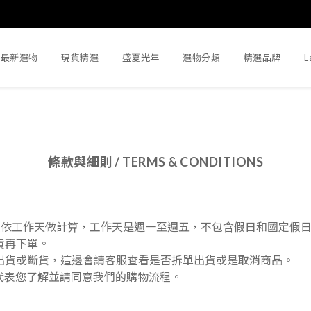
最新選物
現貨精選
盛夏光年
選物分類
精選品牌
L
條款與細則 / TERMS & CONDITIONS
數依工作天做計算，工作天是週一至週五，不包含假日和國定假
貨再下單。
出貨或斷貨，這邊會請客服查看是否拆單出貨或是取消商品。
代表您了解並請同意我們的購物流程。