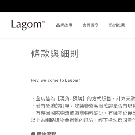
品牌故事
會員獨享
熱銷推薦
條款與細則
Hey, welcome to Lagom!
．
全店皆為【現貨+預購】的方式販售，計算天
．
若有急迫的訂單，建議聯繫客服確認是否有現
．
有時因國際物流或廠商物料缺少，有機率延後
以上為網路購物會遇到的風險，經下標勾選同意
購物流程
●