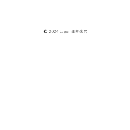
©
2024 Lagom那格家居
agom選物
選物分類
銷推薦
餐桌器物
新選物
居家織品
貨精選
空間擺飾
選品牌
收納整理
燈光生活
氣味提案
小型家具