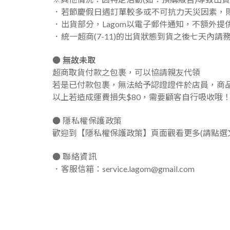
．
若節慶假日遇訂單較多或不可抗力天災因素，
．
出貨部分，Lagom以電子郵件通知，不額
外
提
．
統一超商(7-11)的出貨狀態到貨之後七天內請務
●
無故未取
超商取貨付款之包裹，可以協請親友代領
若是已付款包裹，無法給予認證證件於店員，商
以上若造成運費損失$80，需要顧客自行吸收哦
●
隱私權保護政策
歡迎到
【隱私權保護政策】
頁面觀看更多(請點選
● 聯絡資訊
．
客服信箱：service.lagom@gmail.com