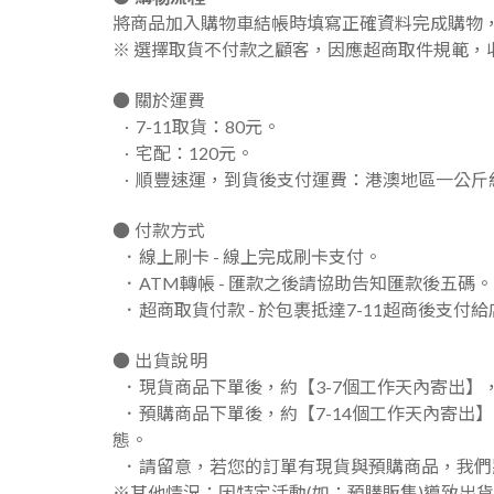
將商品加入購物車結帳時填寫正確資料完成購物，我們
※ 選擇取貨不付款之顧客，因應超商取件規範，
●
關於運費
7-11取貨：80元。
．
宅配：120元。
．
順豐速運，到貨後支付運費：港澳地區一公斤約
．
●
付款方式
．
線上刷卡 - 線上完成刷卡支付。
．
ATM轉帳 - 匯款之後請協助告知匯款後五碼。
．
超商取貨付款 - 於包裹抵達7-11超商後支付
● 出貨說明
．
現貨商品下單後，約【3-7個工作天內寄出】
．
預購商品下單後，約【7-14個工作天內寄出
態。
．
請留意，若您的訂單有現貨與預購商品，我們
※其他情況：因特定活動(如：預購販售)導致出