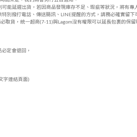
則可能延遲出貨，若因商品發現庫存不足、瑕疵等狀況，將有專
供特別撥打電話、傳送簡訊、LINE提醒的方式，請務必確實留
必取貨，統一超商(7-11)與Lagom沒有權限可以延長包裹的保
品必定會退回，
！
文字連結頁面)