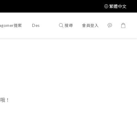
繁體中文
搜尋
會員登入
agomer提案
Designer提案
日哦！