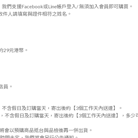
支援Facebook或Line帳戶登入/ 無須加入會員即可購買。
收件人請填寫與證件相符之姓名。
29元港幣。
給店員。
，不含假日及訂購當天，寄出後約【3個工作天內送達】。
】，不含假日及訂購當天，寄出後約【3個工作天內送達】，
多少
將會以預購商品抵台與品檢後再一併出貨。
貨時間未定，我們將會另行公告通知。