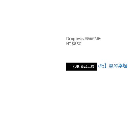
Droppvas 鏡面花器
NT$850
十八紙|新品上市