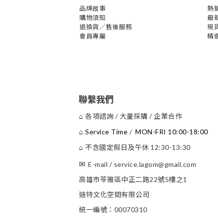
品牌故事
熱
購物須知
最
退換貨／售後服務
現
會員專屬
精
聯繫我們
各項諮詢 / 大量採購 / 企業合作
⌂
Service Time
/
MON-FRI 10:00-18:00
⌂
不含國定假日及午休 12:30-13:30
⌂
✉
E-mail
/
service.lagom@gmail.com
高雄市苓雅區中正二路22號5樓之1
迪特文化空間有限公司
統一編號：00070310