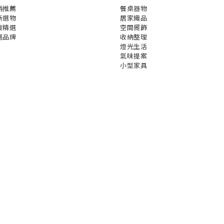
銷推薦
餐桌器物
新選物
居家織品
貨精選
空間擺飾
選品牌
收納整理
燈光生活
氣味提案
小型家具