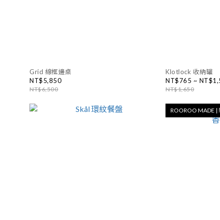
Grid 線框邊桌
Klotlock 收納罐
NT$5,850
NT$765 ~ NT$1,
NT$6,500
NT$1,650
ROOROO MADE 