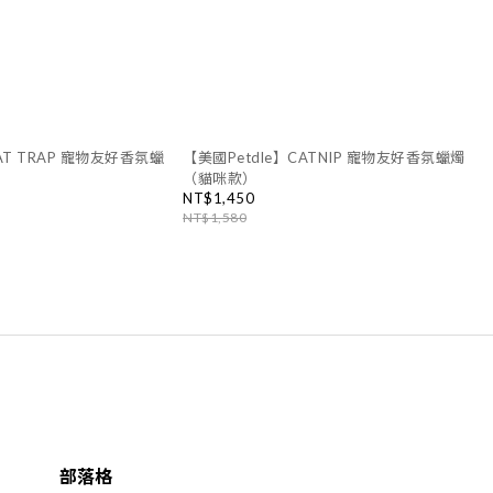
AT TRAP 寵物友好香氛蠟
【美國Petdle】CATNIP 寵物友好香氛蠟燭
（貓咪款）
NT$1,450
NT$1,580
部落格