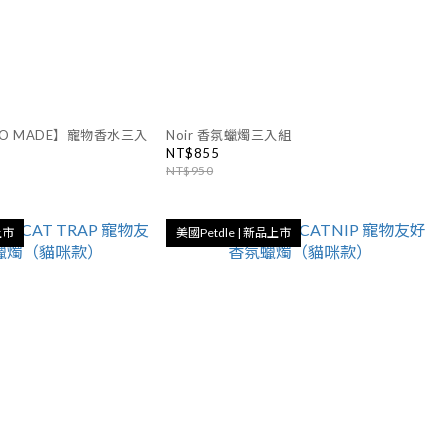
OO MADE】寵物香水三入
Noir 香氛蠟燭三入組
NT$855
NT$950
上市
美國Petdle | 新品上市