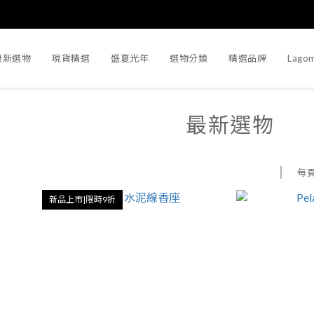
最新選物
現貨精選
盛夏光年
選物分類
精選品牌
Lago
最新選物
每
新品上市|限時9折