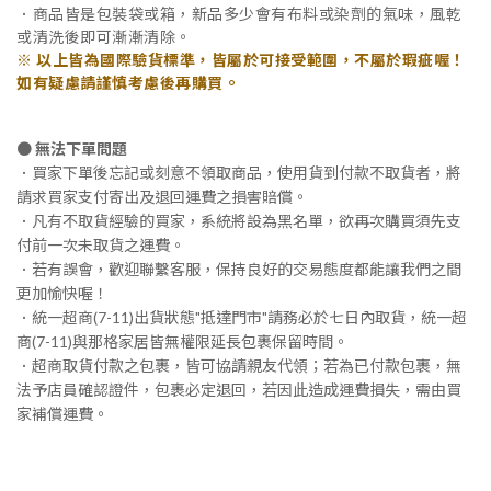
．商品皆是包裝袋或箱，新品多少會有布料或染劑的氣味，風乾
或清洗後即可漸漸清除。
※
以上皆為國際驗貨標準，皆屬於可接受範圍，不屬於瑕疵喔！
如有疑慮請謹慎考慮後再購買。
● 無法下單問題
．買家下單後忘記或刻意不領取商品，使用貨到付款不取貨者，將
請求買家支付寄出及退回運費之損害賠償。
．凡有不取貨經驗的買家，系統將設為黑名單，欲再次購買須先支
付前一次未取貨之運費。
．若有誤會，歡迎聯繫客服，保持良好的交易態度都能讓我們之間
更加愉快喔！
．統一超商(7-11)出貨狀態"抵達門市"請務必於七日內取貨，統一超
商(7-11)與那格家居皆無權限延長包裹保留時間。
．超商取貨付款之包裹，皆可協請親友代領；若為已付款包裹，無
法予店員確認證件，包裹必定退回，若因此造成運費損失，需由買
家補償運費。