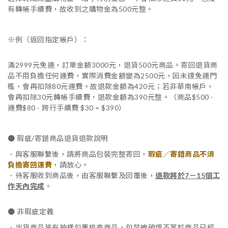
有轉帳手續費，故收到之購物金為500元整。
※例（返回指定帳戶）：
滿2999元免運，訂單金額3000元，退貨500元商品。寄回退貨商
品不用負擔任何運費，實際消費金額變為2500元，因未達免運門
檻，會再扣除80元運費。故退款金額為420元；若非華南帳戶，
會再扣除30元轉帳手續費，退款金額為390元整。（商品$500 -
運費$80 - 跨行手續費 $30 = $390）
● 瑕疵/寄錯商品退貨退款說明
．與客服聯繫後，請將商品包裝完整寄回，
瑕疵／寄錯商品不須
負擔寄回運費
，請放心。
．待客服收到商品後，由客服聯繫及回覆後，
退款將於7－15個工
作天內完成
。
● 非瑕疵定義
．出貨商品皆有抽樣包裹檢查商品，包裝被破壞不等於商品已經