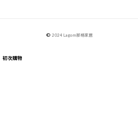
©
2024 Lagom那格家居
初次購物
品牌故事
購物須知
退換貨／售後服務
會員專屬
Lagom選物
熱銷推薦
最新選物
現貨精選
精選品牌