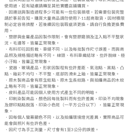
使用過，若有疑慮請轉至其他實體店鋪購買。
．因運送與製造過程多少可能有一些包裝損壞，若需要包裝完整
請於事前告知。購買大量商品請勿使用7-11超商取貨，因材積限
制必定容易擠壓，若後續因包裝瑕疵須更換，請自行負擔更換費
用。
．塑膠與金屬產品因製作限制，會有塑膠磨損及注入點不平整狀
況，毛邊等，皆屬正常現象。
．布料印花因剪裁、車縫不同、以及每批製作尺寸誤差，而與商
品照及規格描述略有不同。 線頭、布料車織結球、些許脫線、極
小汙點，皆屬正常現象。
．瓷器、玻璃產品，形狀因製程有些許差距、氣泡點、黑點、凸
點、釉彩不均勻、不平整、底部防滑未上釉，皆屬正常現象。
．原木製商品會有原生蛀點、原木生長紋路。與拍攝商品的木紋
上略有不同，皆屬正常現象。
．皮料產品可能因個人使用方式產生不同的明暗。
．印刷染製商品，顏色因每批製料而有些許差異，印染不均現象
及膠印點點脫落、印染小色斑（一平方公分以下），皆屬正常現
象。
．因每個人螢幕顯色不同，以及拍攝環境燈光差異，實際商品可
能會與照片有些許色差。
．因尺寸為手工測量，尺寸會有1至3公分的誤差。