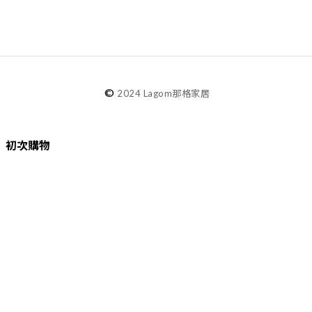
©
2024 Lagom那格家居
初次購物
品牌故事
購物須知
退換貨／售後服務
會員專屬
Lagom選物
熱銷推薦
最新選物
現貨精選