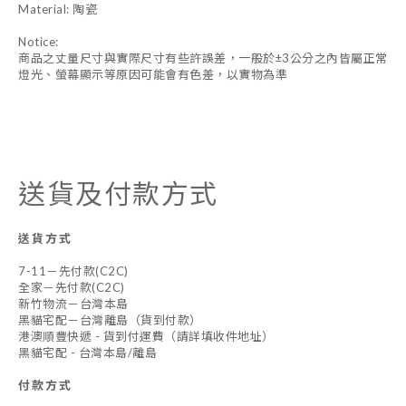
Material: 陶瓷
Notice:
商品之丈量尺寸與實際尺寸有些許誤差，一般於±3公分之內皆屬正常
燈光、螢幕顯示等原因可能會有色差，以實物為準
送貨及付款方式
送貨方式
7-11－先付款(C2C)
全家－先付款(C2C)
新竹物流－台灣本島
黑貓宅配－台灣離島（貨到付款）
港澳順豐快遞 - 貨到付運費（請詳填收件地址）
黑貓宅配 - 台灣本島/離島
付款方式