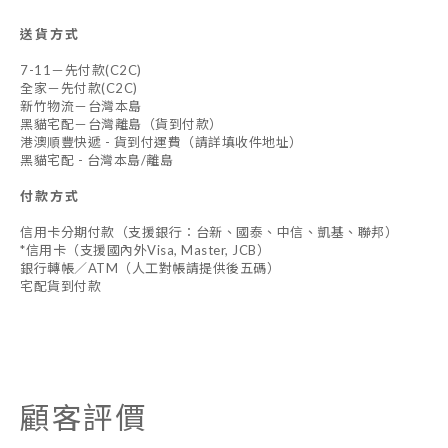
送貨方式
7-11－先付款(C2C)
全家－先付款(C2C)
新竹物流－台灣本島
黑貓宅配－台灣離島（貨到付款）
港澳順豐快遞 - 貨到付運費（請詳填收件地址）
黑貓宅配 - 台灣本島/離島
付款方式
信用卡分期付款（支援銀行：台新、國泰、中信、凱基、聯邦）
*信用卡（支援國內外Visa, Master, JCB）
銀行轉帳／ATM（人工對帳請提供後五碼）
宅配貨到付款
顧客評價