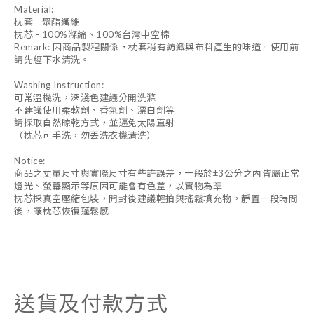
Material:
枕套 - 聚酯纖維
枕芯 - 100%滌綸、100%台灣中空棉
Remark: 因商品製程關係，枕套稍有紡織與布料產生的味道。使用前
請先經下水清洗。
Washing Instruction:
可常溫機洗，深淺色建議分開洗滌
不建議使用柔軟劑、香氛劑、漂白劑等
請採取自然晾乾方式，並逼免太陽直射
（枕芯可手洗，勿丟洗衣機清洗）
Notice:
商品之丈量尺寸與實際尺寸有些許誤差，一般於±3公分之內皆屬正常
燈光、螢幕顯示等原因可能會有色差，以實物為準
枕芯採真空壓縮包裝，開封後建議輕拍與搖鬆填充物，靜置一段時間
後，讓枕芯恢復蓬鬆感
送貨及付款方式