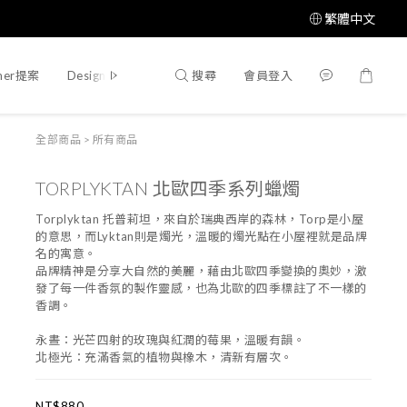
繁體中文
搜尋
會員登入
mer提案
Designer提案
全部商品
>
所有商品
TORPLYKTAN 北歐四季系列蠟燭
Torplyktan 托普莉坦，來自於瑞典西岸的森林，Torp是小屋
的意思，而Lyktan則是燭光，溫暖的燭光點在小屋裡就是品牌
名的寓意。
品牌精神是分享大自然的美麗，藉由北歐四季變換的奧妙，激
發了每一件香氛的製作靈感，也為北歐的四季標註了不一樣的
香調。
永晝：光芒四射的玫瑰與紅潤的莓果，溫暖有韻。
北極光：充滿香氣的植物與橡木，清新有層次。
NT$880