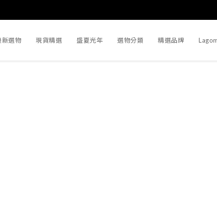
最新選物
現貨精選
盛夏光年
選物分類
精選品牌
Lago