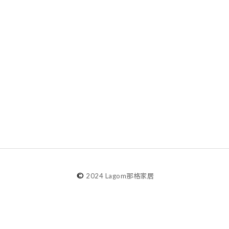
©
2024 Lagom那格家居
agom選物
選物分類