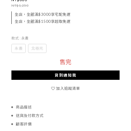
NT$1,250
全店，全館滿$3000享宅配免運
全店，全館滿$1500享超取免運
款式
: 永晝
永晝
北極光
售完
貨到通知我
加入追蹤清單
商品描述
送貨及付款方式
顧客評價